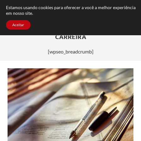
FAQ
TRABALHE CONOSCO
CONTATO
Estamos usando cookies para oferecer a você a melhor experiência
em nosso site.
Aceitar
CARREIRA
[wpseo_breadcrumb]