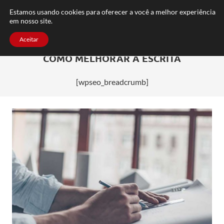
FAQ
TRABALHE CONOSCO
CONTATO
Estamos usando cookies para oferecer a você a melhor experiência
em nosso site.
Aceitar
COMO MELHORAR A ESCRITA
[wpseo_breadcrumb]