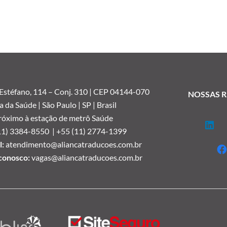
 Estéfano, 114 –
Conj. 310 | CEP 04144-070
NOSSAS R
a da Saúde | São Paulo | SP | Brasil
róximo à estação de metrô Saúde
11) 3384-8550 |
+55 (11) 2774-1399
:
atendimento@aliancatraducoes.com.br
conosco:
vagas@aliancatraducoes.com.br