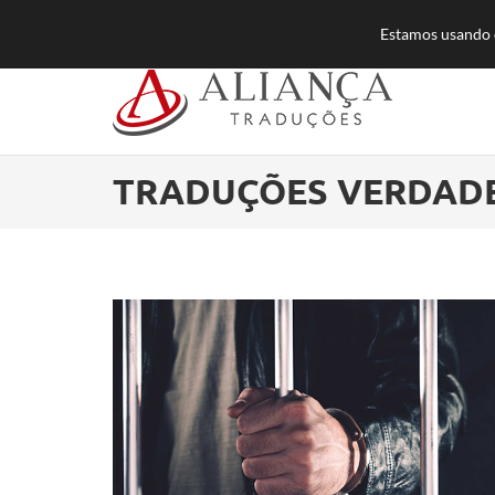
55 (11) 3384-8500
atendimento@aliancatra
Estamos usando c
TRADUÇÕES VERDAD