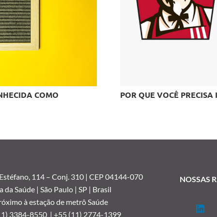
ONHECIDA COMO
POR QUE VOCÊ PRECISA 
 Estéfano, 114 –
Conj. 310 | CEP 04144-070
NOSSAS R
a da Saúde | São Paulo | SP | Brasil
róximo à estação de metrô Saúde
11) 3384-8550 |
+55 (11) 2774-1399