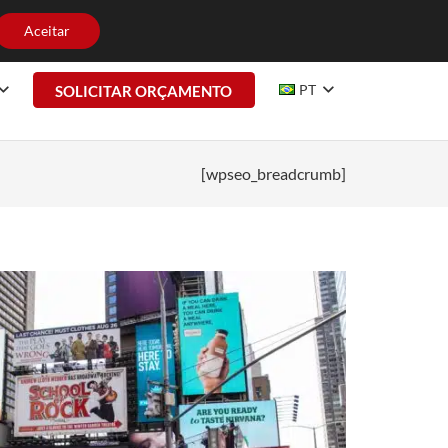
HE CONOSCO
CONTATO
Aceitar
PT
SOLICITAR ORÇAMENTO
[wpseo_breadcrumb]