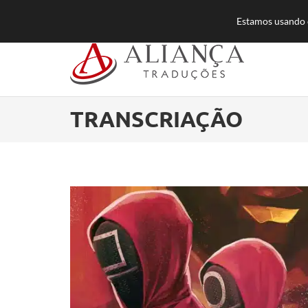
55 (11) 3384-8500
atendimento@aliancatra
Estamos usando c
TRANSCRIAÇÃO