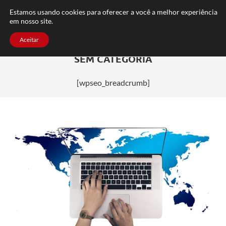
FAQ
TRABALHE CONOSCO
CONTATO
Estamos usando cookies para oferecer a você a melhor experiência
em nosso site.
Aceitar
SEM CATEGORIA
[wpseo_breadcrumb]