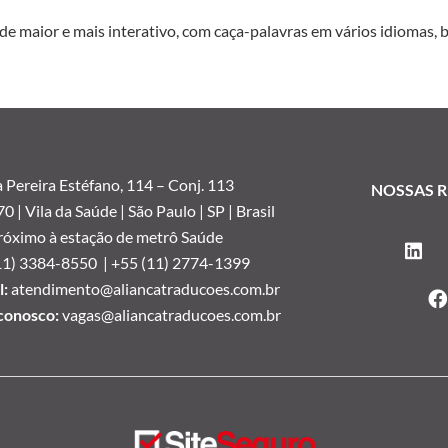
 maior e mais interativo, com caça-palavras em vários idiomas, bu
 Pereira Estéfano, 114 –
Conj. 113
NOSSAS R
 | Vila da Saúde | São Paulo | SP | Brasil
róximo à estação de metrô Saúde
11) 3384-8550 |
+55 (11) 2774-1399
:
atendimento@aliancatraducoes.com.br
conosco:
vagas@aliancatraducoes.com.br