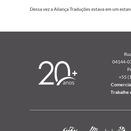
Dessa vez a Aliança Traduções estava em um estande
Rua
04144-070
P
+55 (
Comercial
Trabalhe 