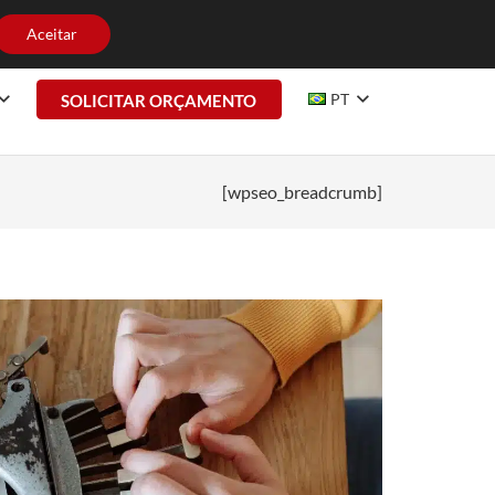
HE CONOSCO
CONTATO
Aceitar
PT
SOLICITAR ORÇAMENTO
[wpseo_breadcrumb]