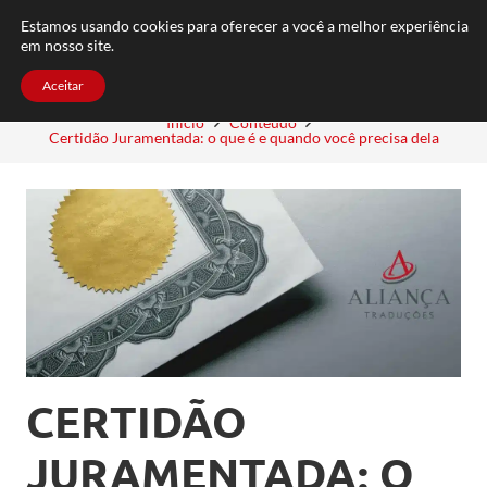
FAQ
TRABALHE CONOSCO
CONTATO
Estamos usando cookies para oferecer a você a melhor experiência
em nosso site.
Aceitar
Início
Conteúdo
Certidão Juramentada: o que é e quando você precisa dela
CERTIDÃO
JURAMENTADA: O