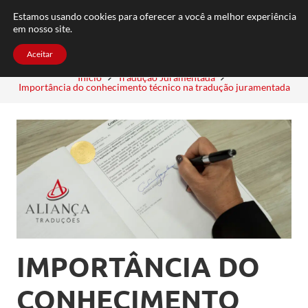
FAQ
TRABALHE CONOSCO
CONTATO
Estamos usando cookies para oferecer a você a melhor experiência
em nosso site.
Aceitar
Início
Tradução Juramentada
Importância do conhecimento técnico na tradução juramentada
IMPORTÂNCIA DO
CONHECIMENTO