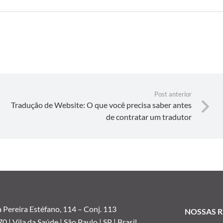
Post anterior
Tradução de Website: O que você precisa saber antes
de contratar um tradutor
 Pereira Estéfano, 114 –
Conj. 113
NOSSAS R
 | Vila da Saúde | São Paulo | SP | Brasil