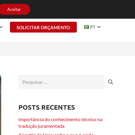
HE CONOSCO
CONTATO
Aceitar
PT
SOLICITAR ORÇAMENTO
Pesquisar
por:
POSTS RECENTES
Importância do conhecimento técnico na
tradução juramentada
Apostila de Haia: saiba o que é, onde