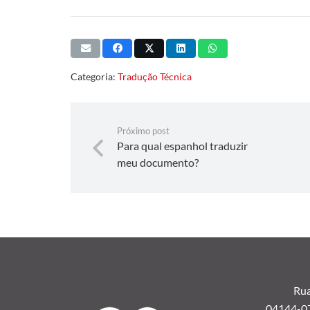
Categoria:
Tradução Técnica
Próximo post
Para qual espanhol traduzir
meu documento?
Rua
04144-070