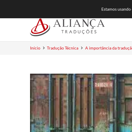
55 (11) 3384-8500
atendimento@aliancatra
Estamos usando c
Início
Tradução Técnica
A importância da tradução