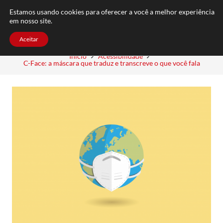
FAQ
TRABALHE CONOSCO
CONTATO
Estamos usando cookies para oferecer a você a melhor experiência
em nosso site.
Aceitar
Início
Acessibilidade
C-Face: a máscara que traduz e transcreve o que você fala