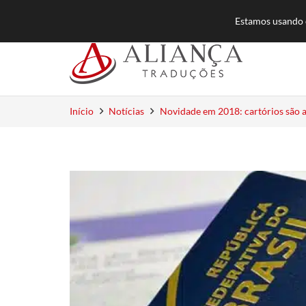
55 (11) 3384-8500
atendimento@aliancatra
Estamos usando c
Início
Notícias
Novidade em 2018: cartórios são a