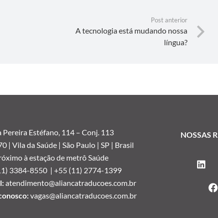
Post anterior
A tecnologia está mudando nossa
língua?
 Pereira Estéfano, 114 –
Conj. 113
NOSSAS R
 | Vila da Saúde | São Paulo | SP | Brasil
róximo à estação de metrô Saúde
11) 3384-8550 |
+55 (11) 2774-1399
:
atendimento@aliancatraducoes.com.br
conosco:
vagas@aliancatraducoes.com.br