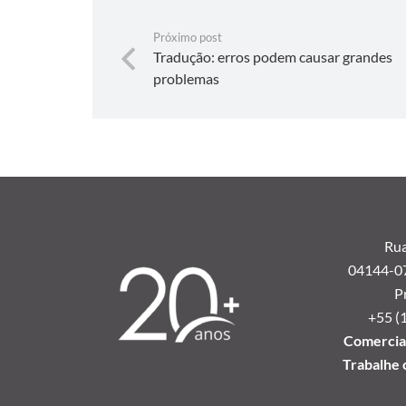
Próximo post
Tradução: erros podem causar grandes
problemas
Rua
04144-070
P
+55 (
Comercial
Trabalhe 