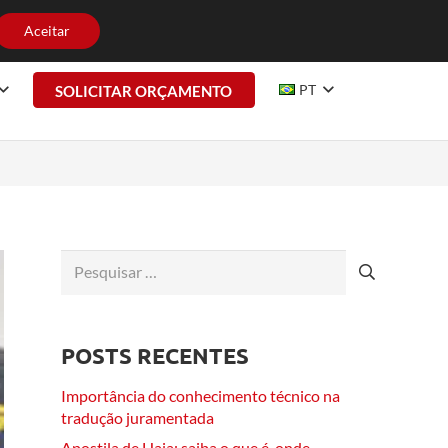
HE CONOSCO
CONTATO
Aceitar
PT
SOLICITAR ORÇAMENTO
Pesquisar
por:
POSTS RECENTES
Importância do conhecimento técnico na
tradução juramentada
Apostila de Haia: saiba o que é, onde