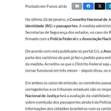
Postado em
9 anos atrás
No último 26 de janeiro, o
Conselho Nacional de J
identidade
(
RG
) e
passaportes
. A medida administ
Secretarias de Segurança dos estados, no caso do R
firmado com a
Polícia Federal
e a
Associação Nacio
De acordo com nota publicada no portal G1, a
Asso
parte dos cartórios do país já fez o pedido para 
da medida. Acredita-se que o Distrito Federal seja 
tornar funcional em três meses – depois disso, os
Em ambos os casos de emissão, os convênios pass
corregedorias e os tribunais estaduais são os respo
Nacional de Justiça
fará a avaliação da viabilidade
sobre a emissão dos passaportes ainda é da Políci
informações dos cidadãos brasileiros com os cartór