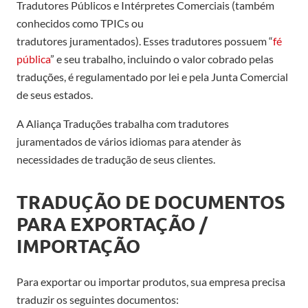
Tradutores Públicos e Intérpretes
C
omerciai
s
(também
conhecido
s
como TPIC
s
ou
tradutor
es
juramentado
s
).
Esses tradutores
possuem “
fé
pública
” e
seu trabalho
, incluindo o valor cobrado pelas
traduções, é regulamentad
o
p
or lei e pela
Junta Comercial
de seus estados
.
A Aliança Traduções trabalha com tradutores
juramentados de vários idiomas para atender às
necessidades de tradução de seus clientes.
TRADUÇÃO DE DOCUMENTOS
PARA EXPORTAÇÃO
/
IMPORTAÇÃO
Para exportar
ou importar
produtos, sua empresa precisa
traduzir os seguintes documentos: