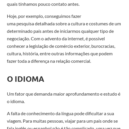
quais
tínhamos
pouco
contato
antes.
Hoje, por exemplo, conseguimos fazer
uma
pesquisa
detalhada
sobre
a cultura e costumes de
um
determinado país antes de
iniciarmos
qualquer tipo de
negociação
.
Com o advento
da
internet
,
é possível
conhecer a legislação de comércio exterior, burocracias,
cultura, história
,
entre
outras informações
que podem
fazer toda a diferença na relação comercial.
O IDIOMA
Um fator que demanda
maior
aprofundamento e estudo é
o idioma.
A falta de conhecimento da língua pode dificultar a sua
viagem. Para muitas pessoas,
viajar para
um país onde se
fala inglês ou espanhol
não é
tão
complicado
, uma vez que