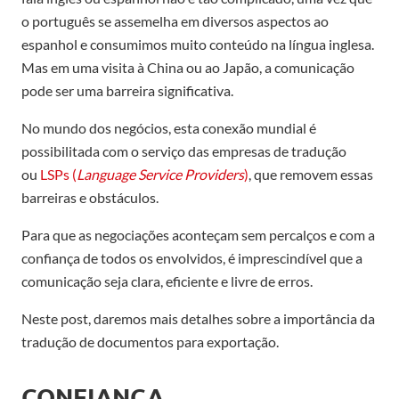
o português se assemelha em diversos aspectos ao
espanhol
e consumimos muito conteúdo na língua inglesa
.
Mas
em
uma visita à China ou
a
o Japão, a comunicação
pode ser uma barreira
significativa
.
No mundo dos negócios, esta conexão mundial
é
possibilitada
com o serviço das empresas de tradução
ou
LSP
s
(
Language Service Provider
s
)
,
que removem essas
barreiras e ob
stáculos
.
Para que
as negociações aconteçam
sem percalços e com a
confiança de todos os envolvidos, é
imprescindível que a
comunicação seja clara, eficiente e livre de erros
.
N
este post
, daremos
mais detalhes sobre a importância da
tradução de documentos para exportação.
CONFIANÇA