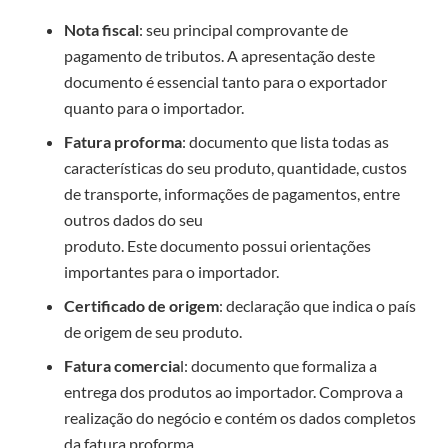
Nota fiscal
: seu principal comprovante de
pagamento de tributos. A apresentação deste
documento é essencial tanto para o exportador
quanto para o importador.
Fatura proforma
:
documento que lista
todas as
características
do seu produto
, quantidade
, custos
de transporte,
informaç
ões de
pagamento
s
,
entre
outros dados do seu
produto.
Este
documento
possui
orientações
importantes para o importador.
Certificado de origem
: declaração que
indica
o país
de origem de seu produto.
Fatura comercia
l: documento que formaliza a
entrega dos produtos ao importador.
Comprova a
realização do negócio e c
ontém os dados completos
da fatura
proforma
.