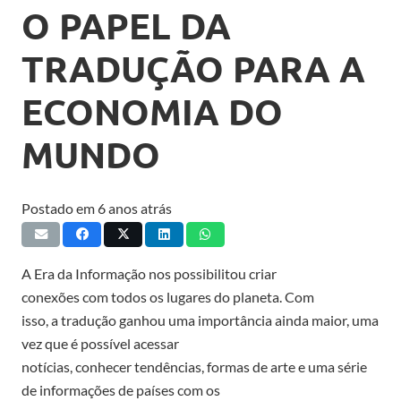
O PAPEL DA
TRADUÇÃO PARA A
ECONOMIA DO
MUNDO
Postado em
6 anos atrás
A
Era da Informação
nos possibilit
ou
criar
conexões
com
todos os lugares do planeta.
Com
isso,
a
tradução
ganhou uma import
ância ainda maior
, uma
vez que
é
possível acessar
notícias,
conhecer
tendências,
formas de
arte
e uma série
de informações de países
com os