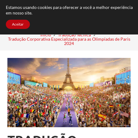
FAQ
TRABALHE CONOSCO
CONTATO
Estamos usando cookies para oferecer a você a melhor experiência
em nosso site.
Aceitar
Início
Tradução Técnica
Tradução Corporativa Especializada para as Olimpíadas de Paris
2024