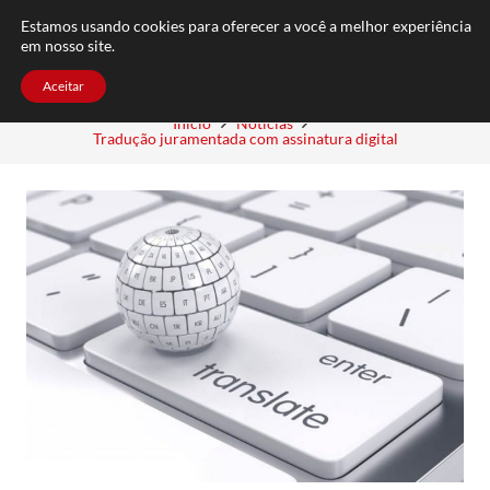
FAQ
TRABALHE CONOSCO
CONTATO
Estamos usando cookies para oferecer a você a melhor experiência
em nosso site.
Aceitar
Início
Notícias
Tradução juramentada com assinatura digital