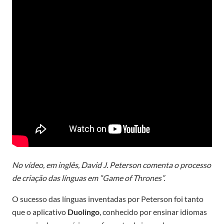
No vídeo, em inglês, David J. Peterson comenta o processo
de criação das línguas em “Game of Thrones”.
O sucesso das línguas inventadas por Peterson foi tanto
que o aplicativo
Duolingo
, conhecido por ensinar idiomas