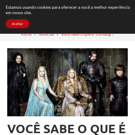
FAQ
TRABALHE CONOSCO
CONTATO
Estamos usando cookies para oferecer a você a melhor experiência
em nosso site.
Aceitar
Início
Notícias
Você sabe o que é “conlang”?
VOCÊ SABE O QUE É