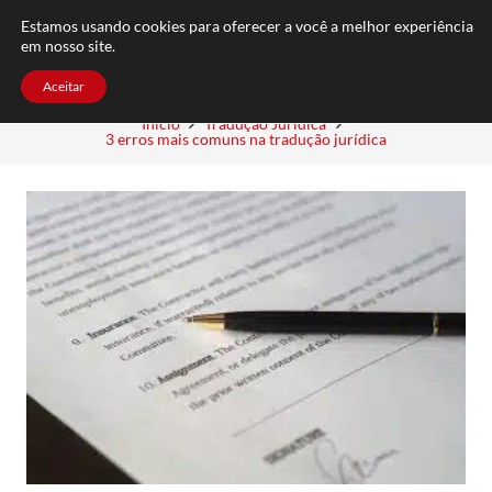
FAQ
TRABALHE CONOSCO
CONTATO
Estamos usando cookies para oferecer a você a melhor experiência
em nosso site.
Aceitar
Início
Tradução Jurídica
3 erros mais comuns na tradução jurídica