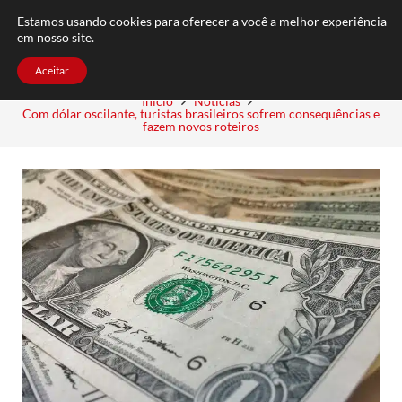
FAQ
TRABALHE CONOSCO
CONTATO
Estamos usando cookies para oferecer a você a melhor experiência
em nosso site.
Aceitar
Início
Notícias
Com dólar oscilante, turistas brasileiros sofrem consequências e
fazem novos roteiros