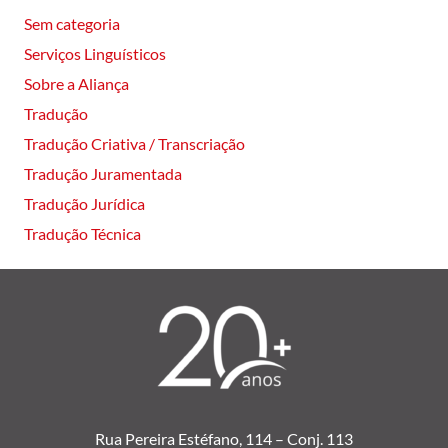
Sem categoria
Serviços Linguísticos
Sobre a Aliança
Tradução
Tradução Criativa / Transcriação
Tradução Juramentada
Tradução Jurídica
Tradução Técnica
Rua Pereira Estéfano, 114 –
Conj. 113