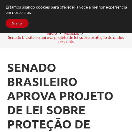
FAQ
TRABALHE CONOSCO
CONTATO
Estamos usando cookies para oferecer a você a melhor experiência
em nosso site.
Aceitar
Início
Notícias
Senado brasileiro aprova projeto de lei sobre proteção de dados
pessoais
SENADO
BRASILEIRO
APROVA PROJETO
DE LEI SOBRE
PROTEÇÃO DE