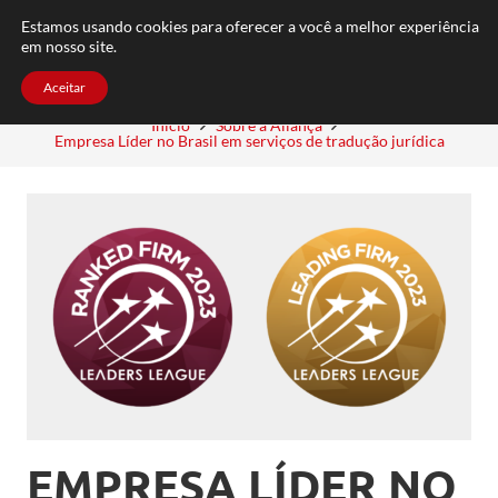
FAQ
TRABALHE CONOSCO
CONTATO
Estamos usando cookies para oferecer a você a melhor experiência
em nosso site.
Aceitar
Início
Sobre a Aliança
Empresa Líder no Brasil em serviços de tradução jurídica
EMPRESA LÍDER NO