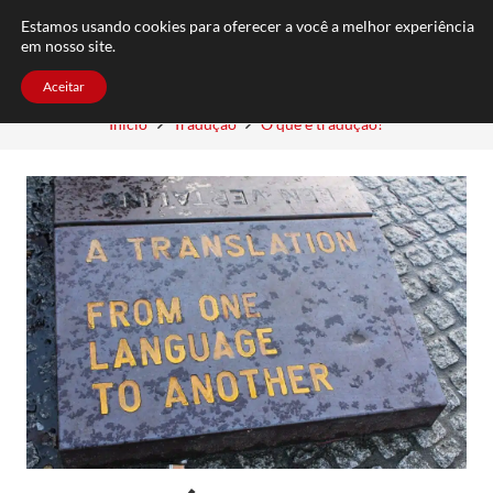
FAQ
TRABALHE CONOSCO
CONTATO
Estamos usando cookies para oferecer a você a melhor experiência
em nosso site.
Aceitar
Início
Tradução
O que é tradução?